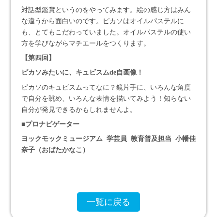
対話型鑑賞というのをやってみます。絵の感じ方はみん
な違うから面白いのです。ピカソはオイルパステルに
も、とてもこだわっていました。オイルパステルの使い
方を学びながらマチエールをつくります。
【
第四回
】
ピカソみたいに、キュビスム
de
自画像！
ピカソのキュビスムってなに？鏡片手に、いろんな角度
で自分を眺め、いろんな表情を描いてみよう！知らない
自分が発見できるかもしれませんよ。
■プロナビゲーター
ヨックモックミュージアム 学芸員 教育普及担当 小幡佳
奈子（おばたかなこ）
一覧に戻る