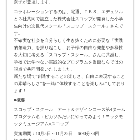
奈子が登壇します。
コラボレーションするのは、電通、ＴＢＳ、エデュソル
と３社共同で設立した株式会社スコップが開発した小学
生向けの次世代スクール「スコップ・スクール」さんで
す。
不確実な社会を自分らしく生き抜くために必要な「実践
的創造力」を掘り起こし、お子様の自由な発想や多様性
を大切に考える「スコップ・スクール」さんに共感し、
学校では学べない実践的なプログラムを当館ならではの
視点で共同開発いたしました。
新たな場で“創造することの楽しさ、自由に表現すること
の素晴らしさ”を一緒に体験することを楽しみにしており
ます！
■概要
スコップ・スクール アート＆デザインコース第4ターム
プログラム名：ピカソみたいにやってみよう！ヨックモ
ックミュージアム×スコップ
実施期間：10月3日～11月25日 ※90分×4回