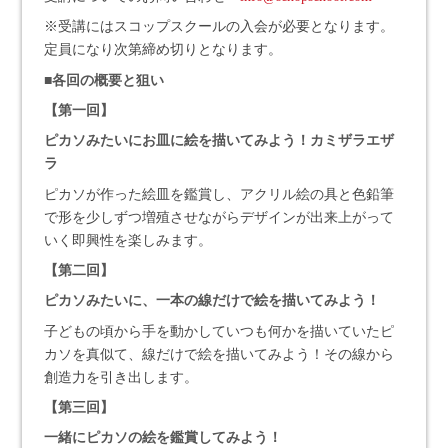
※受講にはスコップスクールの入会が必要となります。
定員になり次第締め切りとなります。
■各回の概要と狙い
【
第一回
】
ピカソみたいにお皿に絵を描いてみよう！カミザラエザ
ラ
ピカソが作った絵皿を鑑賞し、アクリル絵の具と色鉛筆
で形を少しずつ増殖させながらデザインが出来上がって
いく即興性を楽しみます。
【
第二回
】
ピカソみたいに、一本の線だけで絵を描いてみよう！
子どもの頃から手を動かしていつも何かを描いていたピ
カソを真似て、線だけで絵を描いてみよう！その線から
創造力を引き出します。
【
第三回
】
一緒にピカソの絵を鑑賞してみよう！