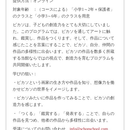
提供方法：オンライン
対象年齢 ：（コースによる）「小学1～2年＋保護者」
のクラスと「小学3～6年」のクラスを用意
ピカソは、子どもの創造力をとても大切にしていまし
た。このプログラムでは、ピカソを通してアートに触
れ、鑑賞し、作品をつくります。そして、作品について
感じたことを言葉にすることで、ピカソ、自分、仲間の
作品の多様性に出会います。ピカソの作品を数多く所蔵
する当館ならではの視点で、創造力を育むプログラムを
共同開催いたします。
学びの狙い：
・ピカソという画家の生き方や作品を知り、想像力を働
かせピカソの世界をイメージします。
・ピカソみたいに作品を作ってみることで、ピカソの創
造力を感じます。
・「つくる」「鑑賞する」「発表する」ことで、自らの
作品を見つめ、他者の作品から多様性に出会います。
受講についてのお問い合わせ
info@schopschool.com